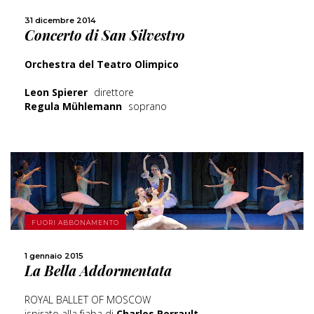
31 dicembre 2014
Concerto di San Silvestro
CONDIVIDI
Orchestra del Teatro Olimpico
Leon Spierer
direttore
Regula Mühlemann
soprano
SCOPRI DI PIÙ
FUORI ABBONAMENTO
1 gennaio 2015
CONDIVIDI
La Bella Addormentata
ROYAL BALLET OF MOSCOW
ispirato alla fiaba di
Charles Perrault