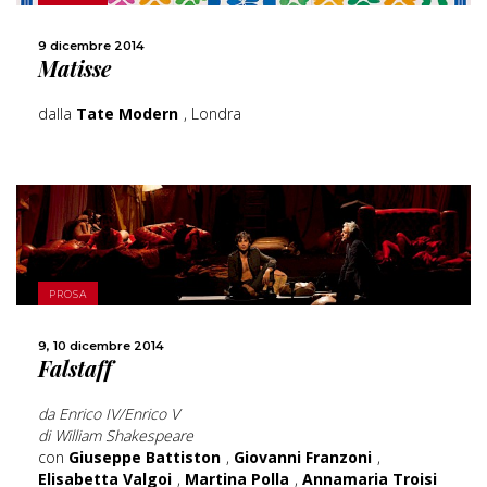
CONDIVIDI
9 dicembre 2014
Matisse
dalla
Tate Modern
, Londra
PROSA
SCOPRI DI PIÙ
9, 10 dicembre 2014
Falstaff
CONDIVIDI
da Enrico IV/Enrico V
di William Shakespeare
con
Giuseppe Battiston
,
Giovanni Franzoni
,
Elisabetta Valgoi
,
Martina Polla
,
Annamaria Troisi