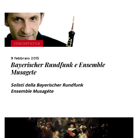
CONCERTISTICA
SCOPRI DI PIÙ
9 febbraio 2015
Bayerischer Rundfunk e Ensemble
CONDIVIDI
Musagete
Solisti della Bayerischer Rundfunk
Ensemble Musagéte