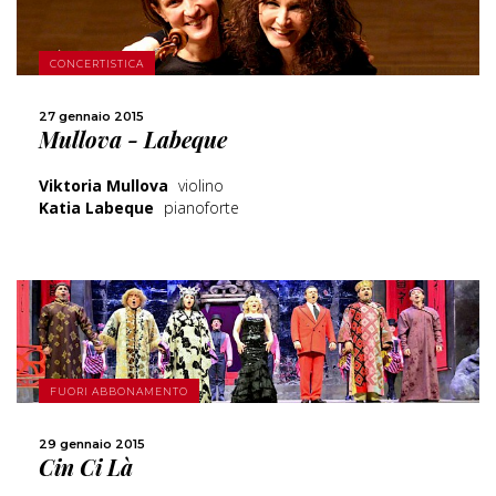
SCOPRI DI PIÙ
CONCERTISTICA
CONDIVIDI
27 gennaio 2015
Mullova - Labeque
Viktoria Mullova
violino
Katia Labeque
pianoforte
SCOPRI DI PIÙ
FUORI ABBONAMENTO
CONDIVIDI
29 gennaio 2015
Cin Ci Là