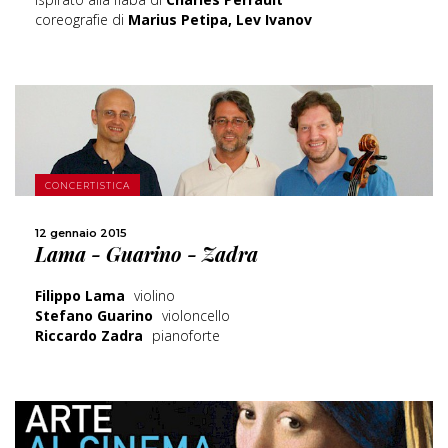
coreografie di
Marius Petipa, Lev Ivanov
SCOPRI DI PIÙ
CONCERTISTICA
12 gennaio 2015
CONDIVIDI
Lama - Guarino - Zadra
Filippo Lama
violino
Stefano Guarino
violoncello
Riccardo Zadra
pianoforte