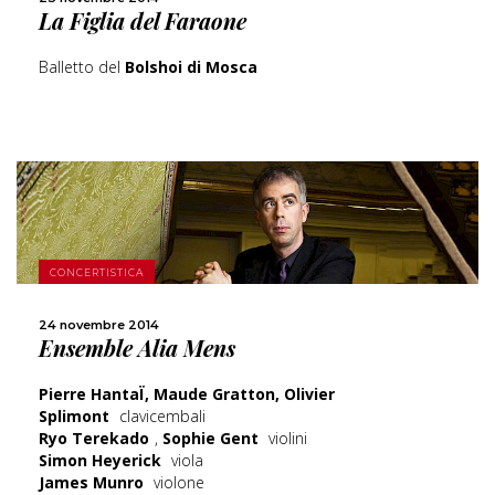
La Figlia del Faraone
Balletto del
Bolshoi di Mosca
CONCERTISTICA
SCOPRI DI PIÙ
24 novembre 2014
Ensemble Alia Mens
CONDIVIDI
Pierre HantaÏ, Maude Gratton, Olivier
Splimont
clavicembali
Ryo Terekado
,
Sophie Gent
violini
Simon Heyerick
viola
James Munro
violone