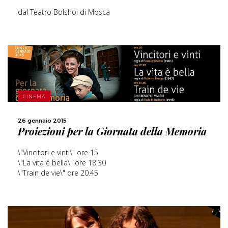
dal Teatro Bolshoi di Mosca
SCOPRI DI PIÙ
CINEMA
26 gennaio 2015
CONDIVIDI
Proiezioni per la Giornata della Memoria
\"Vincitori e vinti\" ore 15
\"La vita è bella\" ore 18.30
\"Train de vie\" ore 20.45