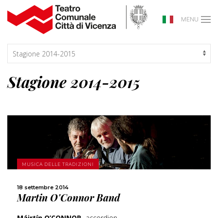
MENU
Stagione 2014-2015
SCOPRI DI PIÙ
MUSICA DELLE TRADIZIONI
18 settembre 2014
CONDIVIDI
Martin O'Connor Band
Máirtín O’CONNOR
accordion