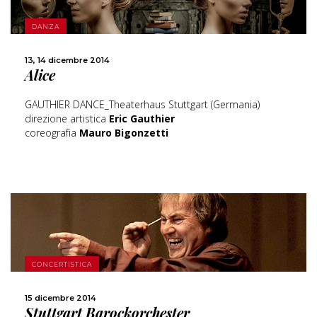
DANZA
SCOPRI DI PIÙ
13, 14 dicembre 2014
Alice
CONDIVIDI
GAUTHIER DANCE_Theaterhaus Stuttgart (Germania)
direzione artistica
Eric Gauthier
coreografia
Mauro Bigonzetti
SCOPRI DI PIÙ
CONCERTISTICA
CONDIVIDI
15 dicembre 2014
Stuttgart Barockorchester