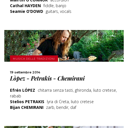
Cathal HAYDEN
fiddle, banjo
Seamie O’DOWD
guitars, vocals
MUSICA DELLE TRADIZIONI
SCOPRI DI PIÙ
19 settembre 2014
Lòpez - Petrakis - Chemirani
CONDIVIDI
Efrén LÓPEZ
chitarra senza tasti, ghironda, liuto cretese,
rabab
Stelios PETRAKIS
lyra di Creta, liuto cretese
Bijan CHEMIRANI
zarb, bendir, daf