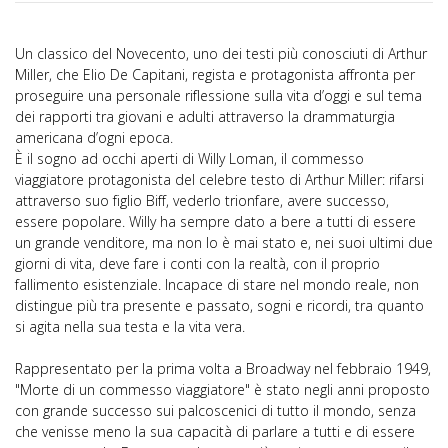
Un classico del Novecento, uno dei testi più conosciuti di Arthur
Miller, che Elio De Capitani, regista e protagonista affronta per
proseguire una personale riflessione sulla vita d’oggi e sul tema
dei rapporti tra giovani e adulti attraverso la drammaturgia
americana d’ogni epoca.
È il sogno ad occhi aperti di Willy Loman, il commesso
viaggiatore protagonista del celebre testo di Arthur Miller: rifarsi
attraverso suo figlio Biff, vederlo trionfare, avere successo,
essere popolare. Willy ha sempre dato a bere a tutti di essere
un grande venditore, ma non lo è mai stato e, nei suoi ultimi due
giorni di vita, deve fare i conti con la realtà, con il proprio
fallimento esistenziale. Incapace di stare nel mondo reale, non
distingue più tra presente e passato, sogni e ricordi, tra quanto
si agita nella sua testa e la vita vera.
Rappresentato per la prima volta a Broadway nel febbraio 1949,
"Morte di un commesso viaggiatore" è stato negli anni proposto
con grande successo sui palcoscenici di tutto il mondo, senza
che venisse meno la sua capacità di parlare a tutti e di essere