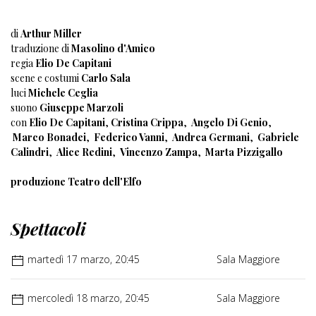
di
Arthur Miller
traduzione di
Masolino d'Amico
regia
Elio De Capitani
scene e costumi
Carlo Sala
luci
Michele Ceglia
suono
Giuseppe Marzoli
con
Elio De Capitani
,
Cristina Crippa
,
Angelo Di Genio
,
Marco Bonadei
,
Federico Vanni
,
Andrea Germani
,
Gabriele
Calindri
,
Alice Redini
,
Vincenzo Zampa
,
Marta Pizzigallo
produzione Teatro dell'Elfo
Spettacoli
martedì 17 marzo, 20:45
Sala Maggiore
mercoledì 18 marzo, 20:45
Sala Maggiore