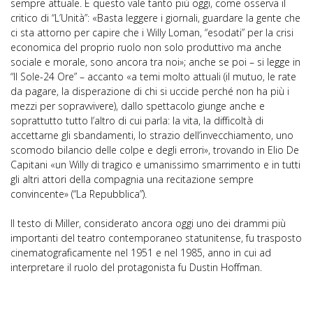
sempre attuale. E questo vale tanto più oggi, come osserva il
critico di “L’Unità”: «Basta leggere i giornali, guardare la gente che
ci sta attorno per capire che i Willy Loman, “esodati” per la crisi
economica del proprio ruolo non solo produttivo ma anche
sociale e morale, sono ancora tra noi»; anche se poi – si legge in
“Il Sole-24 Ore” – accanto «a temi molto attuali (il mutuo, le rate
da pagare, la disperazione di chi si uccide perché non ha più i
mezzi per sopravvivere), dallo spettacolo giunge anche e
soprattutto tutto l’altro di cui parla: la vita, la difficoltà di
accettarne gli sbandamenti, lo strazio dell’invecchiamento, uno
scomodo bilancio delle colpe e degli errori», trovando in Elio De
Capitani «un Willy di tragico e umanissimo smarrimento e in tutti
gli altri attori della compagnia una recitazione sempre
convincente» (“La Repubblica”).
Il testo di Miller, considerato ancora oggi uno dei drammi più
importanti del teatro contemporaneo statunitense, fu trasposto
cinematograficamente nel 1951 e nel 1985, anno in cui ad
interpretare il ruolo del protagonista fu Dustin Hoffman.