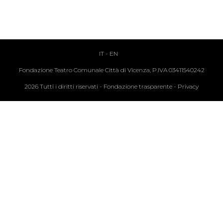
IT
-
EN
Fondazione Teatro Comunale Città di Vicenza, P.IVA 03411540242
2026 Tutti i diritti riservati -
Fondazione trasparente
-
Privacy