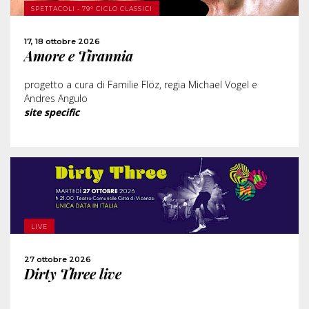
SPETTACOLI - 79° CICLO CLASSICI
ACQUISTA
17, 18 ottobre 2026
Amore e Tirannia
CONDIVIDI
progetto a cura di Familie Flöz, regia Michael Vogel e
Andres Angulo
site specific
SCOPRI DI PIÙ
ACQUISTA
LIVE
27 ottobre 2026
CONDIVIDI
Dirty Three live