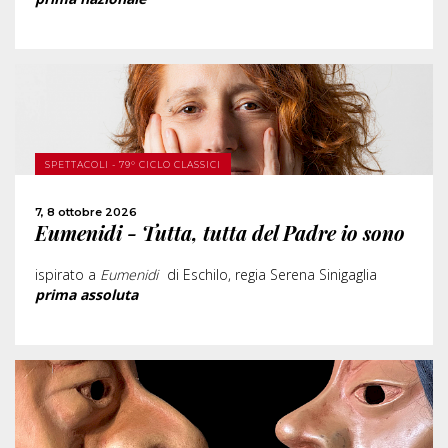
SCOPRI DI PIÙ
SPETTACOLI - 79° CICLO CLASSICI
ACQUISTA
7, 8 ottobre 2026
Eumenidi - Tutta, tutta del Padre io sono
CONDIVIDI
ispirato a
Eumenidi
di Eschilo, regia Serena Sinigaglia
prima assoluta
SCOPRI DI PIÙ