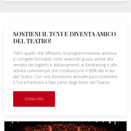
SOSTIENI IL TCVI E DIVENTA AMICO
DEL TEATRO!
Tutto quello che offriamo, la programmazione artistica
e i progetti formativi, sono realizzati grazie anche alla
vendita dei biglietti e abbonamenti, al fundraising e alle
attività commerciali che costituiscono il 60% dei ricavi
del Teatro. Con una donazione annuale puoi sostenere
il Tcvi ed entrare a fare parte degli Amici del Teatro!
DONA ORA