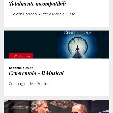
Totalmente incompatibili
CONDIVIDI
Di e con Corrado Nuzzo e Maria di Biase
SCOPRI DI PIÙ
FAMILY SHOW
ACQUISTA
10 gennaio 2027
Cenerentola - Il Musical
CONDIVIDI
Compagnia delle Formiche
SCOPRI DI PIÙ