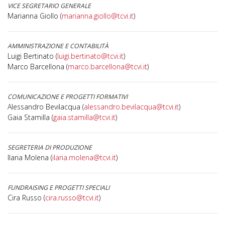
VICE SEGRETARIO GENERALE
Marianna Giollo (
marianna.giollo@tcvi.it
)
AMMINISTRAZIONE E CONTABILITÀ
Luigi Bertinato (
luigi.bertinato@tcvi.it
)
Marco Barcellona (
marco.barcellona@tcvi.it
)
COMUNICAZIONE E PROGETTI FORMATIVI
Alessandro Bevilacqua (
alessandro.bevilacqua@tcvi.it
)
Gaia Stamilla (
gaia.stamilla@tcvi.it
)
SEGRETERIA DI PRODUZIONE
Ilaria Molena (
ilaria.molena@tcvi.it
)
FUNDRAISING E PROGETTI SPECIALI
Cira Russo (
cira.russo@tcvi.it
)