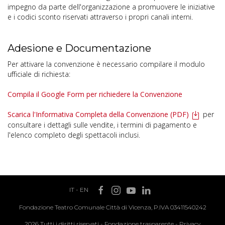
impegno da parte dell'organizzazione a promuovere le iniziative
e i codici sconto riservati attraverso i propri canali interni.
Adesione e Documentazione
Per attivare la convenzione è necessario compilare il modulo
ufficiale di richiesta:
Compila il Google Form per richiedere la Convenzione
Scarica l'Informativa Completa della Convenzione (PDF)
per
consultare i dettagli sulle vendite, i termini di pagamento e
l'elenco completo degli spettacoli inclusi.
IT
-
EN
Fondazione Teatro Comunale Città di Vicenza, P.IVA 03411540242
2026 Tutti i diritti riservati -
Fondazione trasparente
-
Privacy