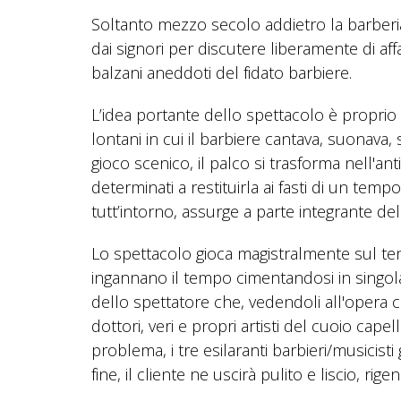
Soltanto mezzo secolo addietro la barberia 
dai signori per discutere liberamente di af
balzani aneddoti del fidato barbiere.
L’idea portante dello spettacolo è proprio 
lontani in cui il barbiere cantava, suonava, 
gioco scenico, il palco si trasforma nell'a
determinati a restituirla ai fasti di un temp
tutt’intorno, assurge a parte integrante de
Lo spettacolo gioca magistralmente sul temp
ingannano il tempo cimentandosi in singolar
dello spettatore che, vedendoli all'opera c
dottori, veri e propri artisti del cuoio ca
problema, i tre esilaranti barbieri/musicist
fine, il cliente ne uscirà pulito e liscio, ri