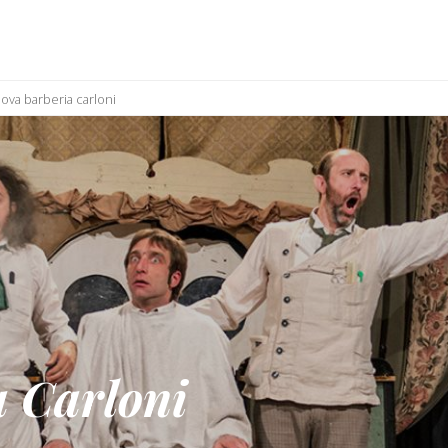
ova barberia carloni
 Carloni