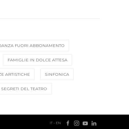
DANZA FUORI ABBONAMENTO
FAMIGLIE IN DOLCE ATTESA
E ARTISTICHE
SINFONICA
I SEGRETI DEL TEATRO
IT
-
EN