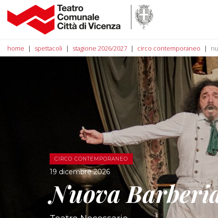
home
spettacoli
stagione 2026/2027
circo contemporaneo
nu
CIRCO CONTEMPORANEO
19 dicembre 2026
Nuova Barberia