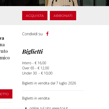
ACQUISTA
ABBONATI
Condividi su
va
ena
Biglietti
ento
omico
Intero - € 16,00
Over 65 - € 12,00
Under 30 - € 10,00
Biglietti in vendita dal 7 luglio 2026
IETTO
Biglietti in vendita:
online sul sito www.tcvi.it