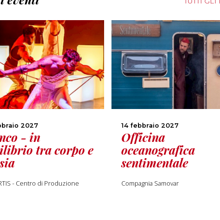
TUTTI GLI
bbraio 2027
14 febbraio 2027
nco - in
Officina
ilibrio tra corpo e
oceanografica
sia
sentimentale
TIS - Centro di Produzione
Compagnia Samovar