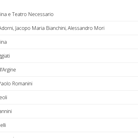
na e Teatro Necessario
dorni, Jacopo Maria Bianchini, Alessandro Mori
ina
giati
l’Argine
Paolo Romanini
eoli
annini
lli