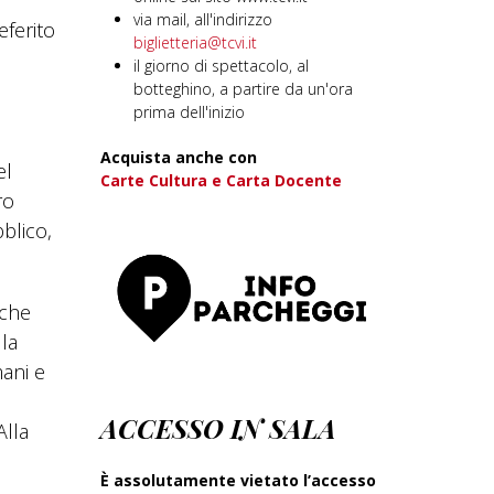
via mail, all'indirizzo
eferito
biglietteria@tcvi.it
il giorno di spettacolo, al
botteghino, a partire da un'ora
prima dell'inizio
Acquista anche con
el
Carte Cultura e Carta Docente
ro
bblico,
 che
lla
mani e
ACCESSO IN SALA
Alla
È assolutamente vietato l’accesso