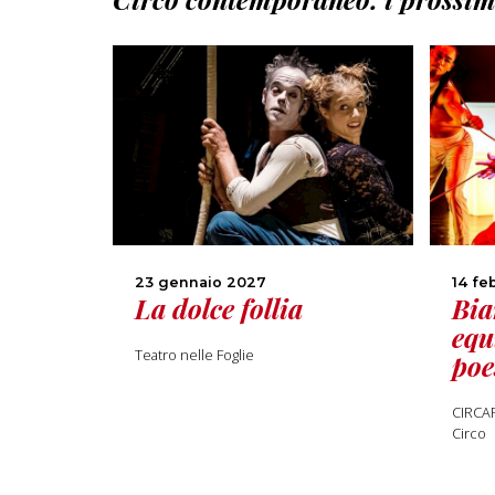
23 gennaio 2027
14 fe
La dolce follia
Bia
equ
Teatro nelle Foglie
poe
CIRCAR
Circo