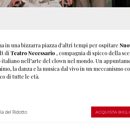
ma in una bizzarra piazza d'altri tempi per ospitare
Nuo
lt di
Teatro Necessario
, compagnia di spicco della sc
o italiano nell’arte del clown nel mondo. Un appuntam
l mimo, la danza e la musica dal vivo in un meccanismo c
o di tutte le età.
la del Ridotto
ACQUISTA BIGL