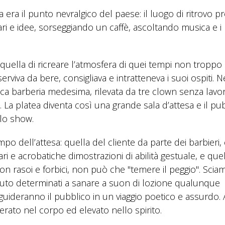
era il punto nevralgico del paese: il luogo di ritrovo pr
fari e idee, sorseggiando un caffè, ascoltando musica e i
quella di ricreare l’atmosfera di quei tempi non troppo
serviva da bere, consigliava e intratteneva i suoi ospiti. N
ntica barberia medesima, rilevata da tre clown senza lavo
o. La platea diventa così una grande sala d’attesa e il pu
llo show.
o dell’attesa: quella del cliente da parte dei barbieri,
i e acrobatiche dimostrazioni di abilità gestuale, e que
on rasoi e forbici, non può che "temere il peggio". Scia
pelluto determinati a sanare a suon di lozione qualunque
i guideranno il pubblico in un viaggio poetico e assurdo. 
generato nel corpo ed elevato nello spirito.