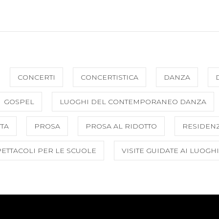
CONCERTI
CONCERTISTICA
DANZA
GOSPEL
LUOGHI DEL CONTEMPORANEO DANZA
TA
PROSA
PROSA AL RIDOTTO
RESIDENZ
PETTACOLI PER LE SCUOLE
VISITE GUIDATE AI LUOGH