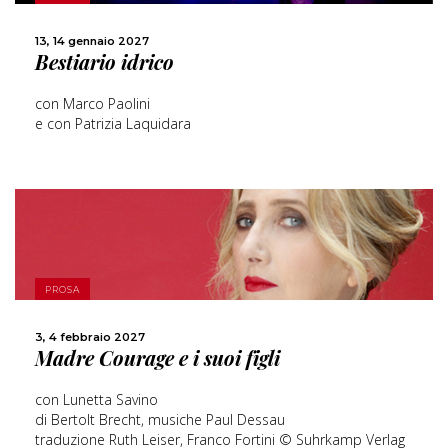
CONDIVIDI
13, 14 gennaio 2027
Bestiario idrico
con Marco Paolini
e con Patrizia Laquidara
PROSA
SCOPRI DI PIÙ
3, 4 febbraio 2027
Madre Courage e i suoi figli
CONDIVIDI
con Lunetta Savino
di Bertolt Brecht, musiche Paul Dessau
traduzione Ruth Leiser, Franco Fortini © Suhrkamp Verlag