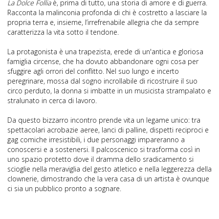
La Dolce Follia
è, prima di tutto, una storia di amore e di guerra.
Racconta la malinconia profonda di chi è costretto a lasciare la
propria terra e, insieme, l’irrefrenabile allegria che da sempre
caratterizza la vita sotto il tendone.
La protagonista è una trapezista, erede di un'antica e gloriosa
famiglia circense, che ha dovuto abbandonare ogni cosa per
sfuggire agli orrori del conflitto. Nel suo lungo e incerto
peregrinare, mossa dal sogno incrollabile di ricostruire il suo
circo perduto, la donna si imbatte in un musicista strampalato e
stralunato in cerca di lavoro.
Da questo bizzarro incontro prende vita un legame unico: tra
spettacolari acrobazie aeree, lanci di palline, dispetti reciproci e
gag comiche irresistibili, i due personaggi impareranno a
conoscersi e a sostenersi. Il palcoscenico si trasforma così in
uno spazio protetto dove il dramma dello sradicamento si
scioglie nella meraviglia del gesto atletico e nella leggerezza della
clownerie, dimostrando che la vera casa di un artista è ovunque
ci sia un pubblico pronto a sognare.