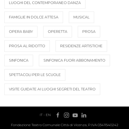
LUOGHI DEL CONTEMPORANEO DANZA
FAMIGLIE IN DOLCE ATTESA
MUSICAL
OPERA BABY
OPERETTA
PROSA
PROSA AL RIDOTTO
RESIDENZE ARTISTICHE
SINFONICA
SINFONICA FUORI ABBONAMENTO
SPETTACOLI PER LE SCUOLE
VISITE GUIDATE AI LUOGHI SEGRETI DEL TEATRO
IT
-
EN
Fondazione Teatro Comunale Città di Vicenza, P.IVA 03411540242