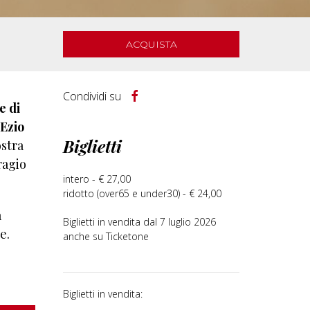
ACQUISTA
Condividi su
e di
Ezio
Biglietti
ostra
ragio
intero - € 27,00
ridotto (over65 e under30) - € 24,00
a
Biglietti in vendita dal 7 luglio 2026
e.
anche su Ticketone
Biglietti in vendita: