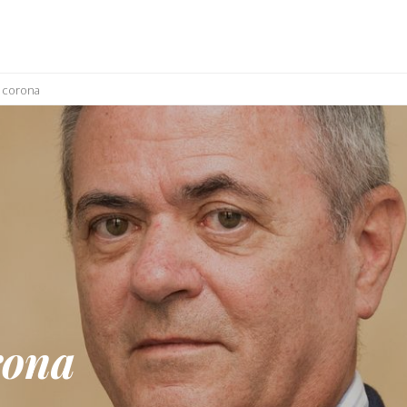
a corona
rona