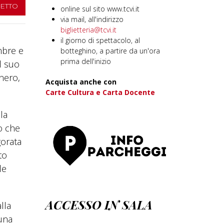
IETTO
online sul sito www.tcvi.it
via mail, all'indirizzo
biglietteria@tcvi.it
il giorno di spettacolo, al
mbre e
botteghino, a partire da un'ora
prima dell'inizio
l suo
nero,
Acquista anche con
Carte Cultura e Carta Docente
la
o che
gorata
to
le
ACCESSO IN SALA
lla
 una