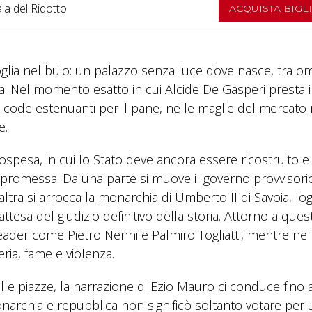
la del Ridotto
ACQUISTA BIGL
soglia nel buio: un palazzo senza luce dove nasce, tra o
ra. Nel momento esatto in cui Alcide De Gasperi presta i
e code estenuanti per il pane, nelle maglie del mercato 
e.
ospesa, in cui lo Stato deve ancora essere ricostruito e 
promessa. Da una parte si muove il governo provvisori
ll’altra si arrocca la monarchia di Umberto II di Savoia, lo
attesa del giudizio definitivo della storia. Attorno a ques
i leader come Pietro Nenni e Palmiro Togliatti, mentre nel
eria, fame e violenza.
le piazze, la narrazione di Ezio Mauro ci conduce fino a
monarchia e repubblica non significò soltanto votare per