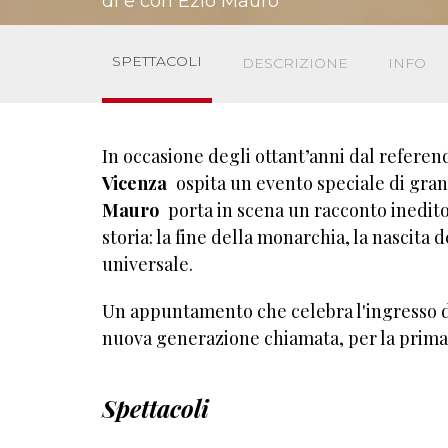
di e con Ezio Mauro
SPETTACOLI
DESCRIZIONE
INFO
In occasione degli ottant’anni dal referen
Vicenza
ospita un evento speciale di grandi
Mauro
porta in scena un racconto inedito
storia: la fine della monarchia, la nascita
universale.
Un appuntamento che celebra l'ingresso de
nuova generazione chiamata, per la prima 
Spettacoli