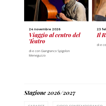
24 novembre 2026
23 fe
Viaggio al centro del
Il 
Teatro
di e c
di e con Giangranco Spigolon
Meneguzzo
Stagione 2026/2027
CABARET
CIRCO CONTEMPORANEO