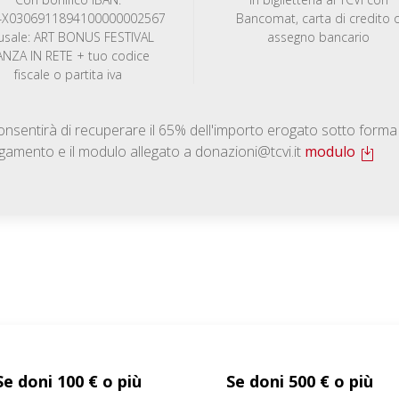
4X0306911894100000002567
Bancomat, carta di credito 
usale: ART BONUS FESTIVAL
assegno bancario
NZA IN RETE + tuo codice
fiscale o partita iva
 consentirà di recuperare il 65% dell'importo erogato sotto forma
 pagamento e il modulo allegato a donazioni@tcvi.it
modulo
Se doni 100 € o più
Se doni 500 € o più