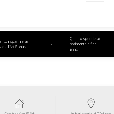
Quanto spenderai
nto risparmierai
-
realmente a fine
zie all'Art Bonus
anno
Con bonifico IBAN:
In biglietteria al TCVI con