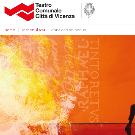
home
sostieni il tcvi
dona con art bonus