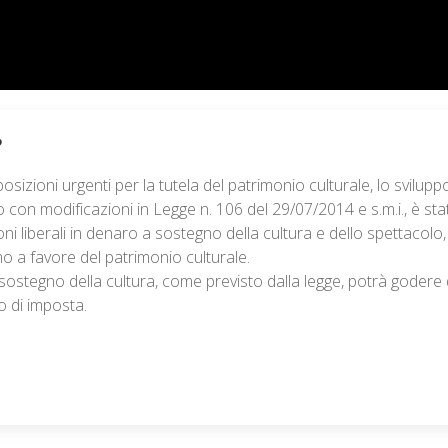
?
sposizioni urgenti per la tutela del patrimonio culturale, lo svilupp
ito con modificazioni in Legge n. 106 del 29/07/2014 e s.m.i., è sta
i liberali in denaro a sostegno della cultura e dello spettacolo, 
o a favore del patrimonio culturale.
l sostegno della cultura, come previsto dalla legge, potrà godere 
to di imposta.