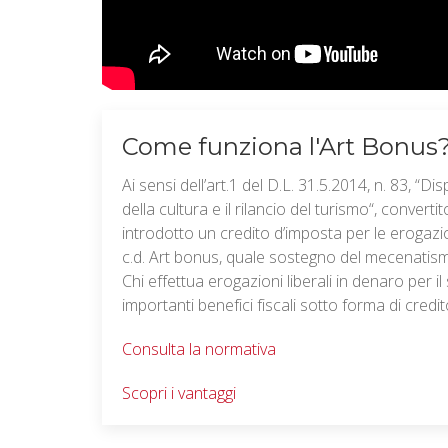
Come funziona l'Art Bonus
Ai sensi dell’art.1 del D.L. 31.5.2014, n. 83, “Di
della cultura e il rilancio del turismo“, convert
introdotto un credito d’imposta per le erogazion
c.d. Art bonus, quale sostegno del mecenatism
Chi effettua erogazioni liberali in denaro per i
importanti benefici fiscali sotto forma di credi
Consulta la normativa
Scopri i vantaggi