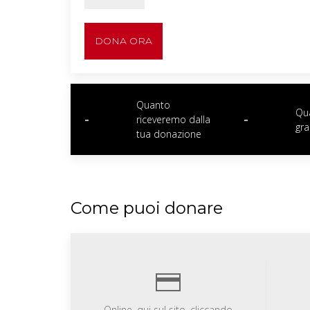
DONA ORA
Quanto
Qua
-
-
riceveremo dalla
gra
tua donazione
Come puoi donare
Online, qui sul sito, cliccando