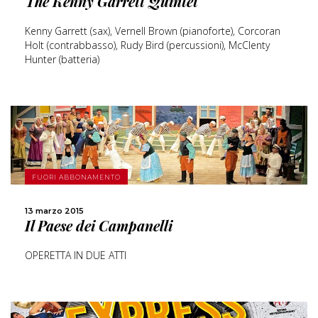
The Kenny Garrett Quintet
Kenny Garrett (sax), Vernell Brown (pianoforte), Corcoran
Holt (contrabbasso), Rudy Bird (percussioni), McClenty
Hunter (batteria)
SCOPRI DI PIÙ
FUORI ABBONAMENTO
CONDIVIDI
13 marzo 2015
Il Paese dei Campanelli
OPERETTA IN DUE ATTI