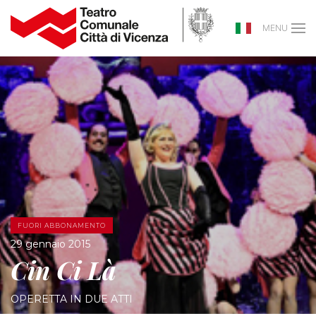
MENU
FUORI ABBONAMENTO
29 gennaio 2015
Cin Ci Là
OPERETTA IN DUE ATTI