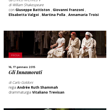
di William Shakespeare
con
Giuseppe Battiston
,
Giovanni Franzoni
,
Elisabetta Valgoi
,
Martina Polla
,
Annamaria Troisi
SCOPRI DI PIÙ
PROSA
16, 17 gennaio 2015
CONDIVIDI
Gli Innamorati
di Carlo Goldoni
regia
Andrée Ruth Shammah
drammaturgia
Vitaliano Trevisan