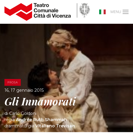
MENU
PROSA
16, 17 gennaio 2015
Gli Innamorati
di Carlo Goldoni
regia
Andrée Ruth Shammah
drammaturgia
Vitaliano Trevisan