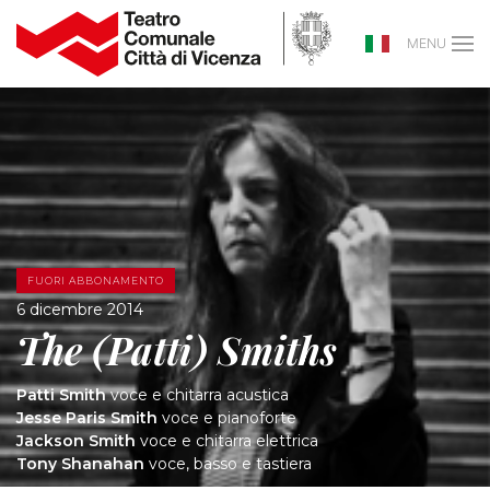
MENU
FUORI ABBONAMENTO
6 dicembre 2014
The (Patti) Smiths
Patti Smith
voce e chitarra acustica
Jesse Paris Smith
voce e pianoforte
Jackson Smith
voce e chitarra elettrica
Tony Shanahan
voce, basso e tastiera