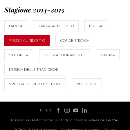
Stagione 2014-2015
DANZA
DANZA AL RIDOTTO
PROSA
PROSA AL RIDOTTO
CONCERTISTICA
SINFONICA
FUORI ABBONAMENTO
CINEMA
MUSICA DELLE TRADIZIONI
SPETTACOLI PER LE SCUOLE
RESIDENZE
IT
-
EN
Fondazione Teatro Comunale Città di Vicenza, P.IVA 03411540242
2026 Tutti i diritti riservati -
Fondazione trasparente
-
Privacy