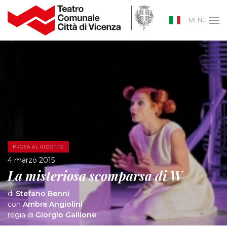
MENU
PROSA AL RIDOTTO
4 marzo 2015
La misteriosa scomparsa di W
di
Stefano Benni
con
Ambra Angiolini
regia di
Giorgio Gallione