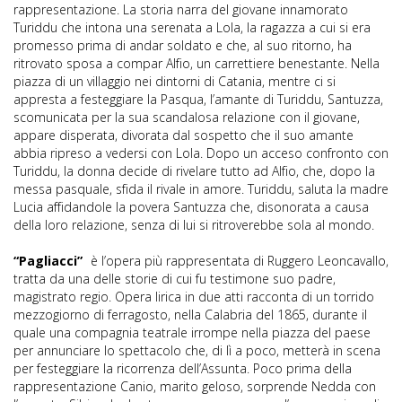
rappresentazione. La storia narra del giovane innamorato
Turiddu che intona una serenata a Lola, la ragazza a cui si era
promesso prima di andar soldato e che, al suo ritorno, ha
ritrovato sposa a compar Alfio, un carrettiere benestante. Nella
piazza di un villaggio nei dintorni di Catania, mentre ci si
appresta a festeggiare la Pasqua, l’amante di Turiddu, Santuzza,
scomunicata per la sua scandalosa relazione con il giovane,
appare disperata, divorata dal sospetto che il suo amante
abbia ripreso a vedersi con Lola. Dopo un acceso confronto con
Turiddu, la donna decide di rivelare tutto ad Alfio, che, dopo la
messa pasquale, sfida il rivale in amore. Turiddu, saluta la madre
Lucia affidandole la povera Santuzza che, disonorata a causa
della loro relazione, senza di lui si ritroverebbe sola al mondo.
“Pagliacci”
è l’opera più rappresentata di Ruggero Leoncavallo,
tratta da una delle storie di cui fu testimone suo padre,
magistrato regio. Opera lirica in due atti racconta di un torrido
mezzogiorno di ferragosto, nella Calabria del 1865, durante il
quale una compagnia teatrale irrompe nella piazza del paese
per annunciare lo spettacolo che, di lì a poco, metterà in scena
per festeggiare la ricorrenza dell’Assunta. Poco prima della
rappresentazione Canio, marito geloso, sorprende Nedda con