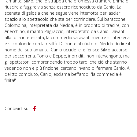
l’amante, Silvio, che le strappa una promessa d’amore prima di
riuscire a fuggire via senza essere riconosciuto da Canio. La
scenata di gelosia che ne segue viene interrotta per lasciar
spazio allo spettacolo che sta per cominciare. Sul baraccone
Colombina, interpretata da Nedda, è in procinto di tradire, con
Arlecchino, il marito Pagliaccio, interpretato da Canio. Davanti
alla folla interessata, la commedia va avanti mentre si interseca
e si confonde con la realtà. Di fronte al rifiuto di Nedda di dire il
nome del suo amante, Canio uccide lei e ferisce Silvio accorso
per soccorrerla. Tonio e Beppe, inorriditi, non intervengono, ma
gli spettatori, comprendendo troppo tardi che ciò che stanno
vedendo non è più finzione, cercano invano di fermare Canio. A
delitto compiuto, Canio, esclama beffardo: "la commedia è
finita!"
Condividi su