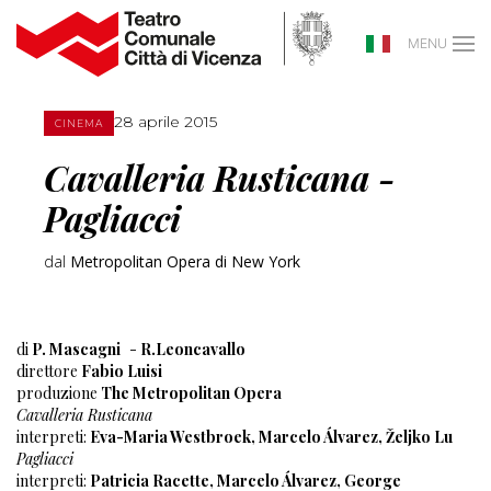
MENU
28 aprile 2015
CINEMA
Cavalleria Rusticana -
Pagliacci
dal
Metropolitan Opera di New York
di
P. Mascagni
-
R.Leoncavallo
direttore
Fabio Luisi
produzione
The Metropolitan Opera
Cavalleria Rusticana
interpreti:
Eva-Maria Westbroek, Marcelo Álvarez, Željko Lu
Pagliacci
interpreti:
Patricia Racette, Marcelo Álvarez, George