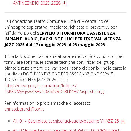
ANTINCENDIO 2025-2028
La Fondazione Teatro Comunale Città di Vicenza indice
un’Indagine esplorativa, mediante richiesta di preventivi, per
l’affidamento del
SERVIZIO DI FORNITURA E ASSISTENZA
IMPIANTI AUDIO, BACKLINE E LUCI PER FESTIVAL VICENZA
JAZZ 2025 dal 17 maggio 2025 al 25 maggio 2025.
Tutta la documentazione relativa alle modalità e condizioni per
formulare l’offerta, le schede tecniche con i rider dei gruppi,
piante e regolamenti dei vari spazi, sono disponibili nella cartella
condivisa DOCUMENTAZIONE PER ASSEGNAZIONE SERVIZI
TECNICI VICENZA JAZZ 2025 al link
https://drive.google.com/
drive/folders/
1SKXDMyvrjv2s4XFIUsRZ5A7BD23LK
4H7?usp=sharing
Per informazioni o problematiche di accesso:
enrico.berardi@tcvi.it
All. 01 - Capitolato tecnico luci-audio-backline VI JAZZ 25
All. 02 Richiesta migliore offerta SERVIZIO DI FORNITURA E