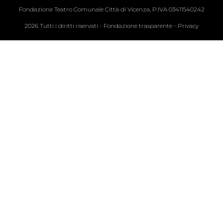
Fondazione Teatro Comunale Città di Vicenza, P.IVA 03411540242
2026 Tutti i diritti riservati -
Fondazione trasparente
-
Privacy