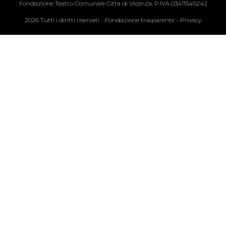
Fondazione Teatro Comunale Città di Vicenza, P.IVA 03411540242
2026 Tutti i diritti riservati -
Fondazione trasparente
-
Privacy