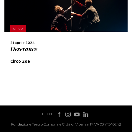
SCOPRI DI PIÙ
CIRCO
CONDIVIDI
21 aprile 2024
Deserance
Circo Zoe
IT
-
EN
Fondazione Teatro Comunale Città di Vicenza, P.IVA 03411540242