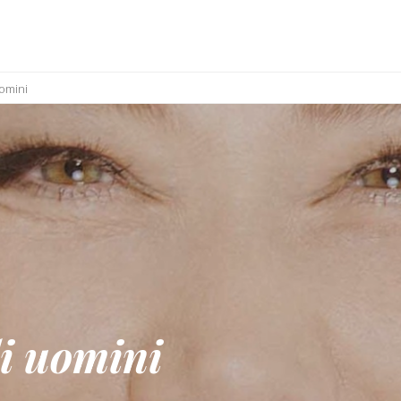
uomini
li uomini