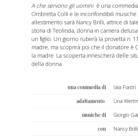
A che servono gli uomini
è una commedia mu
Ombretta Colli e le inconfondibili musiche
allestimento sarà Nancy Brilli, attrice di ta
storia di Teolinda, donna in carriera delu
un figlio. Un giorno ruberà la provetta n. 1
madre, ma scoprirà poi che il donatore è 
la madre. La scoperta innescherà delle situa
della donna.
una commedia di
Iaia Fiastri
adattamento
Lina Wertmü
musiche di
Giorgio Gab
con
Nancy Brill