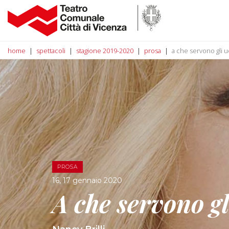
home
spettacoli
stagione 2019-2020
prosa
a che servono gli 
PROSA
16, 17 gennaio 2020
A che servono g