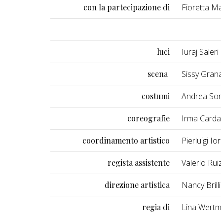
con la partecipazione di
Fioretta Ma
luci
Iuraj Saleri
scena
Sissy Gran
costumi
Andrea Sor
coreografie
Irma Card
coordinamento artistico
Pierluigi Ior
regista assistente
Valerio Rui
direzione artistica
Nancy Brilli
regia di
Lina Wertm