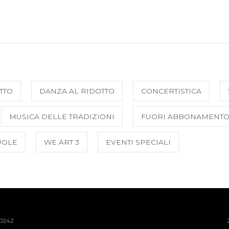
TTO
DANZA AL RIDOTTO
CONCERTISTICA
MUSICA DELLE TRADIZIONI
FUORI ABBONAMENT
UOLE
WE ART 3
EVENTI SPECIALI
40242