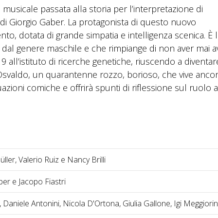
sicale passata alla storia per l’interpretazione di
 di Giorgio Gaber. La protagonista di questo nuovo
lento, dotata di grande simpatia e intelligenza scenica. È 
sa dal genere maschile e che rimpiange di non aver mai 
19 all’istituto di ricerche genetiche, riuscendo a diventar
Osvaldo, un quarantenne rozzo, borioso, che vive anco
zioni comiche e offrirà spunti di riflessione sul ruolo a
ller, Valerio Ruiz e Nancy Brilli
er e Jacopo Fiastri
i, Daniele Antonini, Nicola D'Ortona, Giulia Gallone, Igi Meggiorin