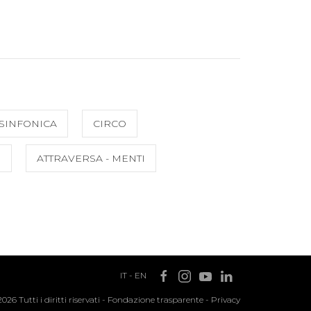
SINFONICA
CIRCO
O
ATTRAVERSA - MENTI
IT
-
EN
2026 Tutti i diritti riservati -
Fondazione trasparente
-
Privacy