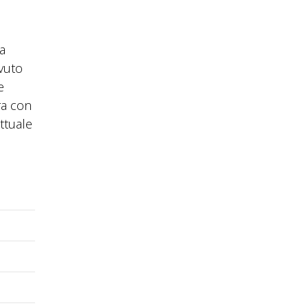
la
avuto
e
ra con
ttuale