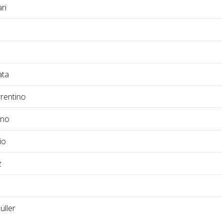
ri
ata
rentino
ano
io
z
üller