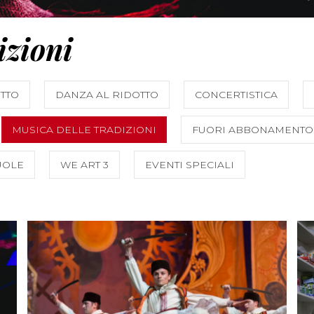
izioni
TTO
DANZA AL RIDOTTO
CONCERTISTICA
MUSICA DELLE TRADIZIONI
FUORI ABBONAMENTO
UOLE
WE ART 3
EVENTI SPECIALI