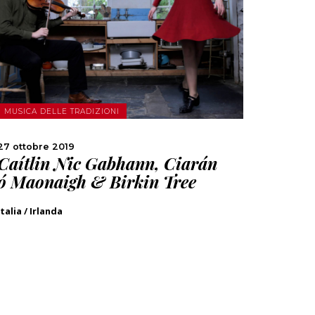
SCOPRI DI PIÙ
CONDIVIDI
MUSICA DELLE TRADIZIONI
27 ottobre 2019
Caítlin Nic Gabhann, Ciarán
ó Maonaigh & Birkin Tree
Italia / Irlanda