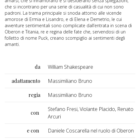
amarsi, che si innamorano e si desiderano senza spiegazioni,
che si incontrano per una serie di casualità di cui non sono
padroni. La trama principale si snoda attorno alle vicende
amorose di Ermia e Lisandro, e di Elena e Demetrio, le cui
avventure sentimentali sono complicate dall’entrata in scena di
Oberon e Titania, re e regina delle fate che, servendosi di un
folletto di nome Puck, creano scompiglio ai sentimenti degli
amanti.
da
William Shakespeare
adattamento
Massimiliano Bruno
regia
Massimiliano Bruno
Stefano Fresi, Violante Placido, Renato
con
Arcuri
e con
Daniele Coscarella nel ruolo di Oberon