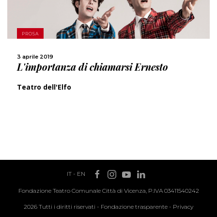
SCOPRI DI PIÙ
PROSA
CONDIVIDI
3 aprile 2019
L'importanza di chiamarsi Ernesto
Teatro dell'Elfo
IT
-
EN
Fondazione Teatro Comunale Città di Vicenza, P.IVA 03411540242
2026 Tutti i diritti riservati -
Fondazione trasparente
-
Privacy