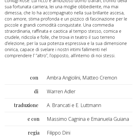
coniugi Rose. Lui ricco e ambizioso uomo d’affari, tronfio della
sua fortunata carriera, lei una moglie obbediente, ma mai
dimessa, che lo ha accompagnato nella sua brillante ascesa,
con amore, stima profonda e un pizzico di fascinazione per le
piccole e grandi comodità conquistate. Una commedia
straordinaria, raffinata e caotica al tempo stesso, comica e
crudele, ridicola e folle, che trova in teatro il suo terreno
d’elezione, per la sua potenza espressiva e la sua dimensione
onirica, capace di svelare i nostri intimi fallimenti nel
comprendere l’ “altro”, l’opposto, all’interno di noi stessi.
con
Ambra Angiolini, Matteo Cremon
di
Warren Adler
traduzione
A. Brancati e E. Luttmann
e con
Massimo Cagnina e Emanuela Guiana
regia
Filippo Dini