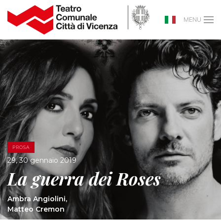
MENU
PROSA
29, 30 gennaio 2019
La guerra dei Roses
Ambra Angiolini,
Matteo Cremon