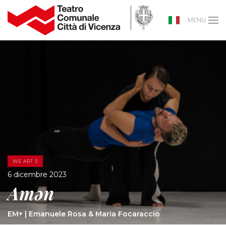
MENU
WE ART 3
6 dicembre 2023
Amən
EM+ | Emanuele Rosa & Maria Focaraccio