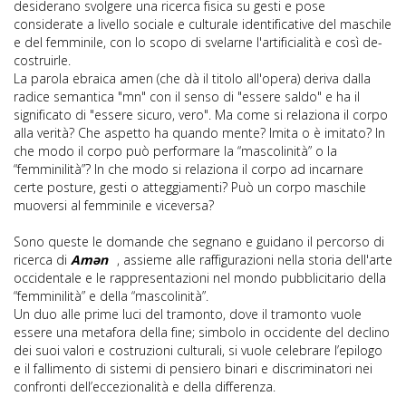
desiderano svolgere una ricerca fisica su gesti e pose
considerate a livello sociale e culturale identificative del maschile
e del femminile, con lo scopo di svelarne l'artificialità e così de-
costruirle.
La parola ebraica amen (che dà il titolo all'opera) deriva dalla
radice semantica "mn" con il senso di "essere saldo" e ha il
significato di "essere sicuro, vero". Ma come si relaziona il corpo
alla verità? Che aspetto ha quando mente? Imita o è imitato? In
che modo il corpo può performare la “mascolinità” o la
“femminilità”? In che modo si relaziona il corpo ad incarnare
certe posture, gesti o atteggiamenti? Può un corpo maschile
muoversi al femminile e viceversa?
Sono queste le domande che segnano e guidano il percorso di
ricerca di
Amən
, assieme alle raffigurazioni nella storia dell'arte
occidentale e le rappresentazioni nel mondo pubblicitario della
“femminilità” e della “mascolinità”.
Un duo alle prime luci del tramonto, dove il tramonto vuole
essere una metafora della fine; simbolo in occidente del declino
dei suoi valori e costruzioni culturali, si vuole celebrare l’epilogo
e il fallimento di sistemi di pensiero binari e discriminatori nei
confronti dell’eccezionalità e della differenza.