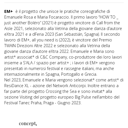
EM+
è il progetto che unisce le pratiche coreografiche di
Emanuele Rosa e Maria Focaraccio. Il primo lavoro “HOW TO _
just another Boléro” (2021) è progetto vincitore di Call from the
Aisle 2021, selezionato alla Vetrina della giovane danza d’autore
eXtra 2021 e a dFeria 2023 (San Sebastián, Spagna). Il secondo
lavoro di EM+, all you need is (2022), è vincitore del Premio
TWAIN Direzioni Altre 2022 e selezionato alla Vetrina della
giovane danza d’autore eXtra 2022. Emanuele e Maria sono
artist* associat* di C&C Company, co-produttore dei loro lavori
insieme a S’ALA / spazio per artist+ ; i lavori di EM+ vengono
presentati in numerosi festival e rassegne italiani, ma anche
internazionalmente in Spagna, Portogallo e Grecia.
Nel 2023, Emanuele e Maria vengono selezionat* come artist* di
ResiDance XL - azione del Network Anticorpi. Inoltre entrano a
far parte del progetto Crossing the Sea e sono invitat* alla
sezione Visiting del progetto europeo Big Pulse nell’ambito del
Festival Tanec Praha, Praga - Giugno 2023.
concept,