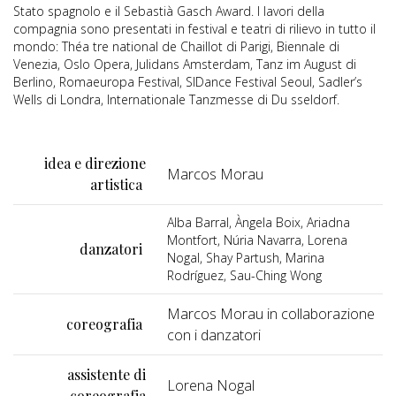
Stato spagnolo e il Sebastià Gasch Award. I lavori della
compagnia sono presentati in festival e teatri di rilievo in tutto il
mondo: Théa tre national de Chaillot di Parigi, Biennale di
Venezia, Oslo Opera, Julidans Amsterdam, Tanz im August di
Berlino, Romaeuropa Festival, SIDance Festival Seoul, Sadler’s
Wells di Londra, Internationale Tanzmesse di Du sseldorf.
idea e direzione
Marcos Morau
artistica
Alba Barral, Àngela Boix, Ariadna
Montfort, Núria Navarra, Lorena
danzatori
Nogal, Shay Partush, Marina
Rodríguez, Sau-Ching Wong
Marcos Morau in collaborazione
coreografia
con i danzatori
assistente di
Lorena Nogal
coreografia