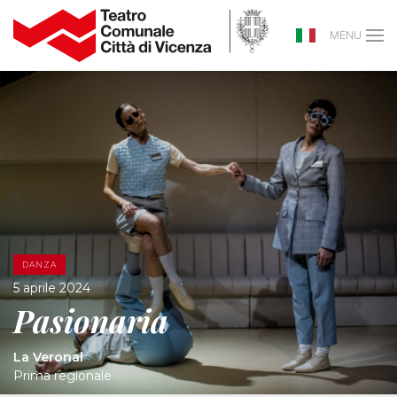
MENU
DANZA
5 aprile 2024
Pasionaria
La Veronal
Prima regionale