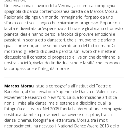
Un sensazionale lavoro di La Veronal, acclamata compagnia
spagnola di danza contemporanea diretta da Marcos Morau.
Pasionaria dipinge un mondo immaginario, forgiato da uno
sforzo collettivo: il luogo che chiamiamo progresso. Eppure qui
la vita è diventata un’esperienza artificiale e gli abitanti di questo
pianeta ideale hanno perso la facoltà di provare emozioni e
passioni. In scena otto danzatori, che si muovono e parlano
quasi come noi, anche se non sembrano del tutto umani. Ci
mostrano gli effetti di questa perdita. Un lavoro che mette in
discussione il concetto di progresso e i valori che dominano la
nostra società, rivelando l’individualismo e la viltà che erodono
la compassione e l’integrità morale.
Marcos Morau
studia coreografia all’Institut del Teatre di
Barcelona, al Conservatorio Superior de Danza di Valencia e al
Movement Research di New York. La sua formazione artistica
non si limita alla danza, ma si estende a discipline quali la
fotografia e il teatro. Nel 2005 fonda La Veronal, una compagnia
costituita da artisti provenienti da diverse discipline, tra cui
danza, cinema, fotografia e letteratura. Morau, tra i molti
riconoscimenti, ha ricevuto il National Dance Award 2013 dello