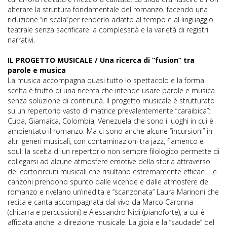
alterare la struttura fondamentale del romanzo, facendo una
riduzione “in scala”per renderlo adatto al tempo e al linguaggio
teatrale senza sacrificare la complessità e la varietà di registri
narrativi.
IL PROGETTO MUSICALE / Una ricerca di “fusion” tra
parole e musica
La musica accompagna quasi tutto lo spettacolo e la forma
scelta è frutto di una ricerca che intende usare parole e musica
senza soluzione di continuità. Il progetto musicale è strutturato
su un repertorio vasto di matrice prevalentemente “caraibica”:
Cuba, Giamaica, Colombia, Venezuela che sono i luoghi in cui è
ambientato il romanzo. Ma ci sono anche alcune “incursioni” in
altri generi musicali, con contaminazioni tra jazz, flamenco e
soul: la scelta di un repertorio non sempre filologico permette di
collegarsi ad alcune atmosfere emotive della storia attraverso
dei cortocircuiti musicali che risultano estremamente efficaci. Le
canzoni prendono spunto dalle vicende e dalle atmosfere del
romanzo e rivelano un’inedita e “scanzonata” Laura Marinoni che
recita e canta accompagnata dal vivo da Marco Caronna
(chitarra e percussioni) e Alessandro Nidi (pianoforte), a cui è
affidata anche la direzione musicale. La gioia e la “saudade” del