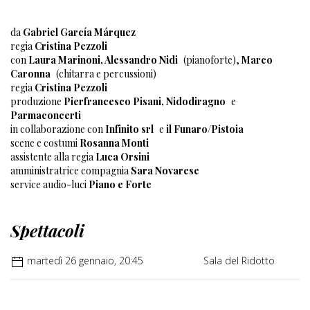
da
Gabriel García Márquez
regia
Cristina Pezzoli
con
Laura Marinoni, Alessandro Nidi
(pianoforte),
Marco
Caronna
(chitarra e percussioni)
regia
Cristina Pezzoli
produzione
Pierfrancesco Pisani, Nidodiragno
e
Parmaconcerti
in collaborazione con
Infinito srl
e
il Funaro/Pistoia
scene e costumi
Rosanna Monti
assistente alla regia
Luca Orsini
amministratrice compagnia
Sara Novarese
service audio-luci
Piano e Forte
Spettacoli
martedì 26 gennaio, 20:45
Sala del Ridotto