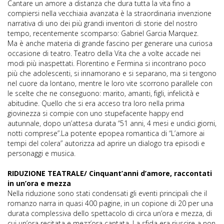
Cantare un amore a distanza che dura tutta la vita fino a
compiersi nella vecchiaia avanzata è la straordinaria invenzione
narrativa di uno dei più grandi inventori di storie del nostro
tempo, recentemente scomparso: Gabriel Garcia Marquez.
Ma è anche materia di grande fascino per generare una curiosa
occasione di teatro. Teatro della Vita che a volte accade nei
modi più inaspettati. Florentino e Fermina si incontrano poco
più che adolescenti, si innamorano e si separano, ma si tengono
nel cuore da lontano, mentre le loro vite scorrono parallele con
le scelte che ne conseguono: marito, amanti, figli, infelicità e
abitudine. Quello che si era acceso tra loro nella prima
giovinezza si compie con uno stupefacente happy end
autunnale, dopo un’attesa durata “51 anni, 4 mesi e undici giorni,
notti comprese”.La potente epopea romantica di “L’amore ai
tempi del colera” autorizza ad aprire un dialogo tra episodi e
personaggi e musica.
RIDUZIONE TEATRALE/ Cinquant’anni d’amore, raccontati
in un’ora e mezza
Nella riduzione sono stati condensati gli eventi principali che il
romanzo narra in quasi 400 pagine, in un copione di 20 per una
durata complessiva dello spettacolo di circa un’ora e mezza, di
cui un’ora recitata e mezz’ora cantata. La sfida era riuscire a non