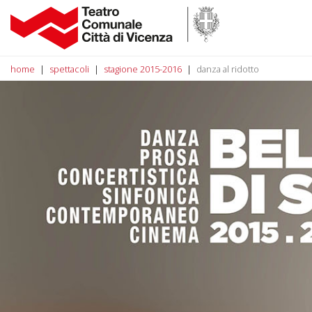
home
spettacoli
stagione 2015-2016
danza al ridotto