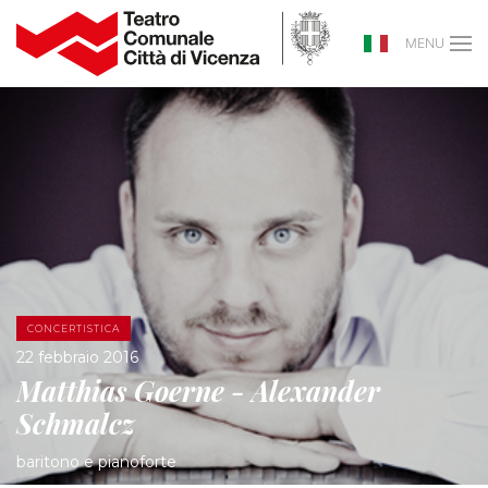
MENU
CONCERTISTICA
22 febbraio 2016
Matthias Goerne - Alexander
Schmalcz
baritono e pianoforte