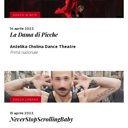
SCOPRI DI PIÙ
DANZA IN RETE
CONDIVIDI
14 aprile 2023
La Dama di Picche
Anželika Cholina Dance Theatre
Prima nazionale
SCOPRI DI PIÙ
DANZA URBANA
CONDIVIDI
15 aprile 2023
NeverStopScrollingBaby