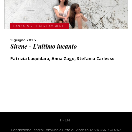
SCOPRI DI PIÙ
DANZA IN RETE PER L'AMBIENTE
CONDIVIDI
9 giugno 2023
Sirene - L'ultimo incanto
Patrizia Laquidara, Anna Zago, Stefania Carlesso
IT
-
EN
Fondazione Teatro Comunale Città di Vicenza, P.IVA 03411540242