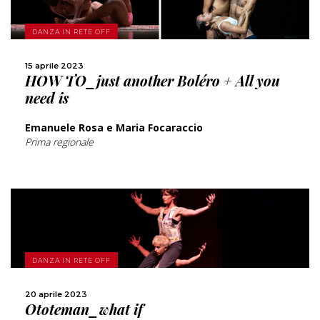
SCOPRI DI PIÙ
DANZA IN RETE OFF
15 aprile 2023
CONDIVIDI
HOW TO_just another Boléro + All you
need is
Emanuele Rosa e Maria Focaraccio
Prima regionale
SCOPRI DI PIÙ
DANZA IN RETE OFF
CONDIVIDI
20 aprile 2023
Ototeman_what if