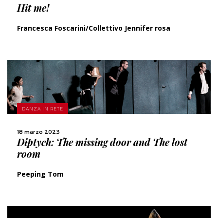
Hit me!
Francesca Foscarini/Collettivo Jennifer rosa
SCOPRI DI PIÙ
DANZA IN RETE
18 marzo 2023
CONDIVIDI
Diptych: The missing door and The lost
room
Peeping Tom