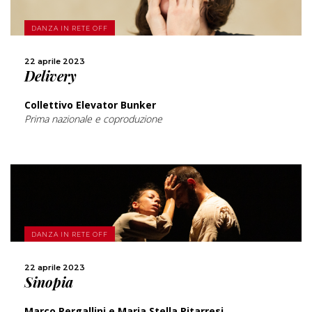
SCOPRI DI PIÙ
DANZA IN RETE OFF
CONDIVIDI
22 aprile 2023
Delivery
Collettivo Elevator Bunker
Prima nazionale e coproduzione
SCOPRI DI PIÙ
DANZA IN RETE OFF
CONDIVIDI
22 aprile 2023
Sinopia
Marco Pergallini e Maria Stella Pitarresi