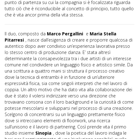
punto di partenza su cui la compagnia si è focalizzata riguarda
tutto ciò che è riconducibile al concetto di principio, tutto quello
che è vita ancor prima della vita stessa.
Il duo, composto da
Marco Pergallini
e
Maria Stella
Pitarresi
, nasce dall’esigenza di creare e proporre qualcosa di
autentico dopo aver condiviso un’esperienza lavorativa presso
lo stesso centro di produzione danza. E’ stata altresì
determinante la consapevolezza tra i due artisti di un interesse
comune nel condividere un linguaggio fisico e artistico simile. Da
una scrittura a quattro mani si struttura il processo creativo
dove la tecnica di entrambi è in funzione di un’ulteriore
espressività fisica, sia come singoli interpreti che nel lavoro di
coppia. Un altro motivo che ha dato vita alla collaborazione dei
due è stato il volersi indirizzare verso una direzione che
trovavano consona con il loro background e la curiosità di come
potesse mescolarsi e svilupparsi nel processo di una creazione.
Scelgono di concentrarsi su un linguaggio prettamente fisico
dove si intrecciano elementi di floorwork, una ricerca
sull’unisono e il lavoro di partnering. Così prende vita il primo
studio insieme
Sinopia
, dove la poetica del lavoro indaga le