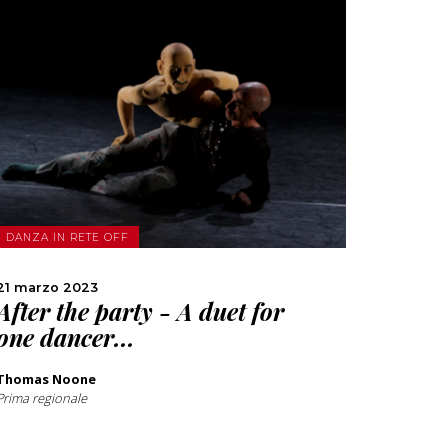
SCOPRI DI PIÙ
CONDIVIDI
DANZA IN RETE OFF
21 marzo 2023
After the party - A duet for
one dancer...
Thomas Noone
Prima regionale