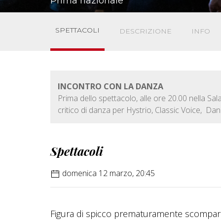
Prima nazionale
SPETTACOLI
DESCRIZIONE
INFO
INCONTRO CON LA DANZA
Prima dello spettacolo, alle ore 20.00 nella Sa
critico di danza per Hystrio, Classic Voice, 
Spettacoli
domenica 12 marzo, 20:45
Figura di spicco prematuramente scompars