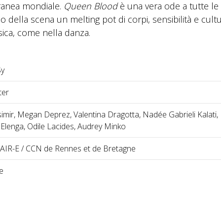
ranea mondiale.
Queen Blood
è una vera ode a tutte le
no della scena un melting pot di corpi, sensibilità e cult
sica, come nella danza.
Sy
ter
imir, Megan Deprez, Valentina Dragotta, Nadée Gabrieli Kalati,
Elenga, Odile Lacides, Audrey Minko
 FAIR-E / CCN de Rennes et de Bretagne
e