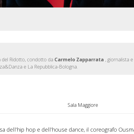
la del Ridotto, condotto da
Carmelo Zapparrata
, giornalista e
Danza&Danza e La Repubblica-Bologna.
Sala Maggiore
a dell’hip hop e dell’house dance, il coreografo Ousm