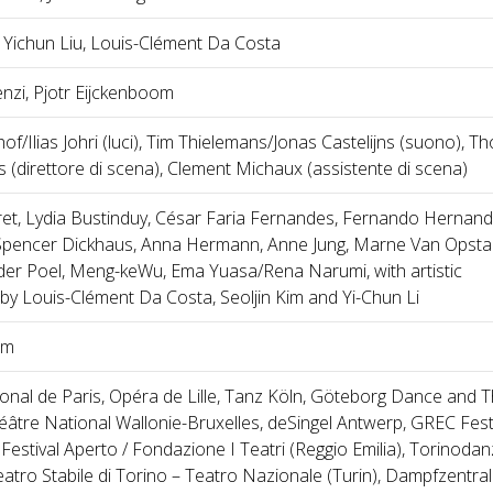
, Yichun Liu, Louis-Clément Da Costa
enzi, Pjotr Eijckenboom
f/Ilias Johri (luci), Tim Thielemans/Jonas Castelijns (suono), 
(direttore di scena), Clement Michaux (assistente di scena)
ret, Lydia Bustinduy, César Faria Fernandes, Fernando Hernan
encer Dickhaus, Anna Hermann, Anne Jung, Marne Van Opstal
der Poel, Meng-keWu, Ema Yuasa/Rena Narumi, with artistic
by Louis-Clément Da Costa, Seoljin Kim and Yi-Chun Li
om
onal de Paris, Opéra de Lille, Tanz Köln, Göteborg Dance and 
héâtre National Wallonie-Bruxelles, deSingel Antwerp, GREC Fest
Festival Aperto / Fondazione I Teatri (Reggio Emilia), Torinoda
Teatro Stabile di Torino – Teatro Nazionale (Turin), Dampfzentra