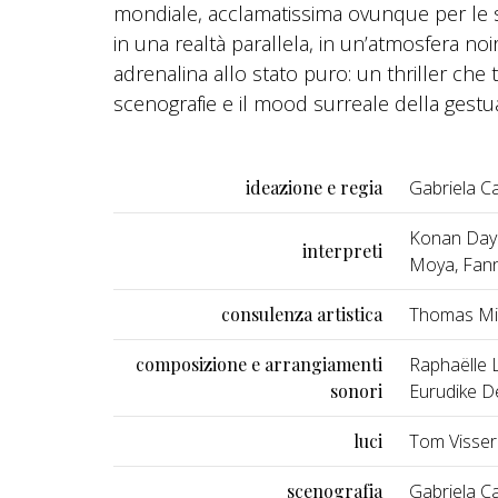
mondiale, acclamatissima ovunque per le 
in una realtà parallela, in un’atmosfera noir
adrenalina allo stato puro: un thriller che 
scenografie e il mood surreale della gestual
ideazione e regia
Gabriela Ca
Konan Dayo
interpreti
Moya, Fann
consulenza artistica
Thomas Mi
composizione e arrangiamenti
Raphaëlle 
sonori
Eurudike D
luci
Tom Visser
scenografia
Gabriela Ca