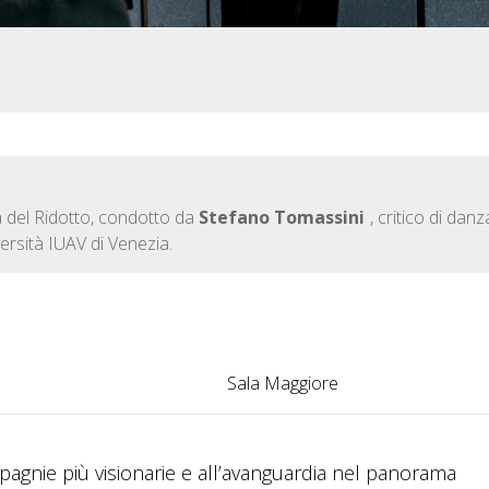
la del Ridotto, condotto da
Stefano Tomassini
, critico di danz
versità IUAV di Venezia.
Sala Maggiore
pagnie più visionarie e all’avanguardia nel panorama