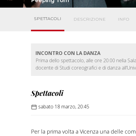
Peeping Tom
SPETTACOLI
DESCRIZIONE
INFO
INCONTRO CON LA DANZA
Prima dello spettacolo, alle ore 20.00 nella Sa
docente di Studi coreografici e di danza all’Uni
Spettacoli
sabato 18 marzo, 20:45
Per la prima volta a Vicenza una delle com