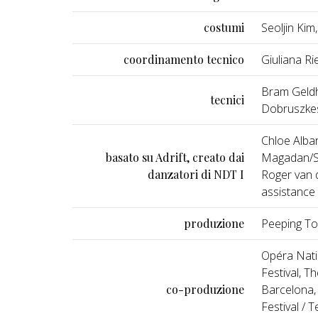
costumi
Seoljin Kim
coordinamento tecnico
Giuliana Ri
Bram Geldho
tecnici
Dobruszkes 
Chloe Alba
basato su Adrift, creato dai
Magadan/Sp
danzatori di NDT I
Roger van 
assistance 
produzione
Peeping T
Opéra Nati
Festival, T
co-produzione
Barcelona, 
Festival / 