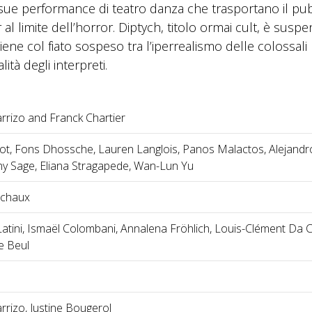
sue performance di teatro danza che trasportano il pu
 al limite dell’horror. Diptych, titolo ormai cult, è susp
tiene col fiato sospeso tra l’iperrealismo delle colossali
ità degli interpreti.
rrizo and Franck Chartier
t, Fons Dhossche, Lauren Langlois, Panos Malactos, Alejandr
y Sage, Eliana Stragapede, Wan-Lun Yu
chaux
Latini, Ismaël Colombani, Annalena Fröhlich, Louis-Clément Da 
e Beul
rrizo, Justine Bougerol