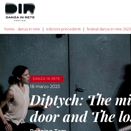
home - danza in rete
edizioni precedenti
festival danza in rete 2023
DANZA IN RETE
18 marzo 2023
Diptych: The mi
door and The lo