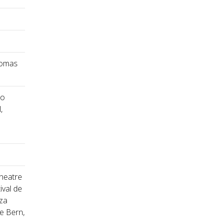
Thomas
do
,
Theatre
ival de
nza
le Bern,