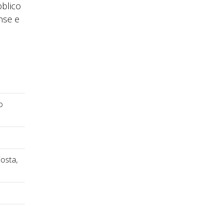
bblico
ense e
o
Costa,