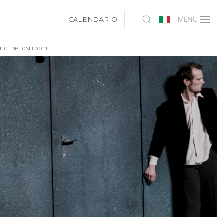
CALENDARIO
MENU
and the lost room