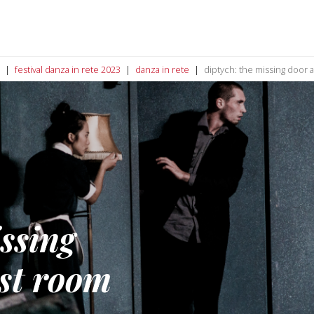
festival danza in rete 2023
danza in rete
diptych: the missing door 
ssing
st room