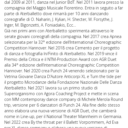
dal 2009 al 2011, danza nel Junior BdT. Nel 2011 lavora presso la
compagnia del Maggio Musicale Fiorentino. Entra in seguito a far
parte di Aterballetto dove rimarrà per 10 anni danzando
coreografie di O. Naharin, J. Kylian, H. Shecter, W. Forsythe, J.
Inger, M. Bigonzetti, A. Foniadakis, Ecc…
Già nei primi anni con Aterballetto sperimenta attraverso le
serate giovani coreografi della compagnia. Nel 2017 crea Apnea
selezionata per la 32° edizione dell’International Choreographic
Competition Hannover. Nel 2018 crea Cemento per il progetto
di danza e fotografia In/Finito di Aterballetto. Nel 2019 vince il
Premio della Critica e il NTM-Production Award con AGR Duet
alla 34° edizione dell’International Choreographic Competition
Hannover. Nel 2020 crea Punch 24 venendo selezionato per la
Vetrina Giovane Danza D’Autore Anticorpi XL e Turn the tide per
il progetto Microdanze della Fondazione Nazionale Delle Danza
Aterballetto. Nel 2021 lavora su un primo studio di
Superorganismo con Agora Coaching Project e mette in scena
con MM contemporay dance company di Michele Merola Round
trip, versione per 6 danzatori di Punch 24. Alla fine dello stesso
anno elabora una nuova versione di AGR Duet, che cambierà
nome in Line-up, per il National Theater Mannheim in Germania.
Nel 2022 crea By the throat per il Ballett Vorpommern, Ad Eva
per XL dance company e elabora una nuova versione di