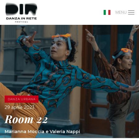
MENU
DANZA URBANA
29 aprile 2023
Room 22
Marianna Moccia e Valeria Nappi