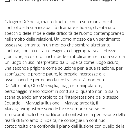
Calogero Di Spelta, marito tradito, con la sua mania per il
controllo e la sua incapacità di amare e fidarsi, diventa uno
specchio delle sfide e delle difficoltà dell'uomo contemporaneo
nell’ambito delle relazioni. Un uomo mosso da un sentimento
ossessivo, smarrito in un mondo che sembra altrettanto
confuso, con la costante esigenza di aggrapparsi a certezze
granitiche, a costo di rinchiuderle simbolicamente in una scatola.
Un luogo chiuso interpretato da Di Spelta come luogo sicuro,
una seconda prigione come soluzione per la sua relazione, per
sconfiggere le proprie paure, le proprie incertezze e le
ossessioni che permeano la nostra società moderna.
Dall’altro lato, Otto Marvuglia, mago e manipolatore,
personaggio meno “dolce” in scrittura di quanto non lo sia in
scena quando ammorbidito dall’interpretazione dallo stesso
Eduardo. Il Marvuglia/illusione, il Marvuglia/realtà, il
Marvuglia/impostore sono le facce sempre diverse ed
interscambiabili che modificano il contesto e la percezione della
realtà di Girolamo Di Spelta, ne consegue un continuo
cortocircuito che confonde il piano dell’illusione con quello della