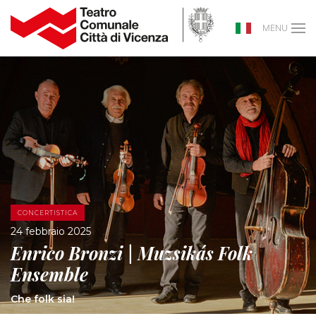
MENU
CONCERTISTICA
24 febbraio 2025
Enrico Bronzi | Muzsikás Folk
Ensemble
Che folk sia!