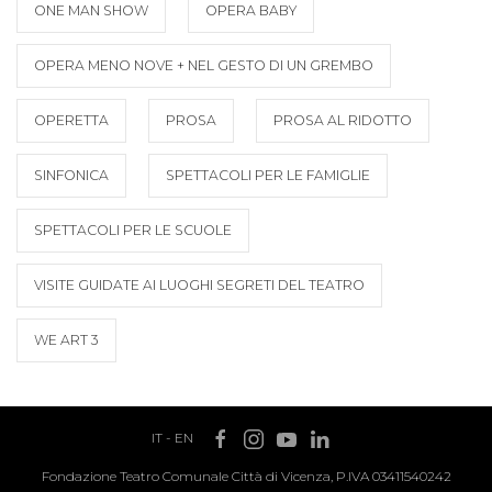
ONE MAN SHOW
OPERA BABY
OPERA MENO NOVE + NEL GESTO DI UN GREMBO
OPERETTA
PROSA
PROSA AL RIDOTTO
SINFONICA
SPETTACOLI PER LE FAMIGLIE
SPETTACOLI PER LE SCUOLE
VISITE GUIDATE AI LUOGHI SEGRETI DEL TEATRO
WE ART 3
IT
-
EN
Fondazione Teatro Comunale Città di Vicenza, P.IVA 03411540242