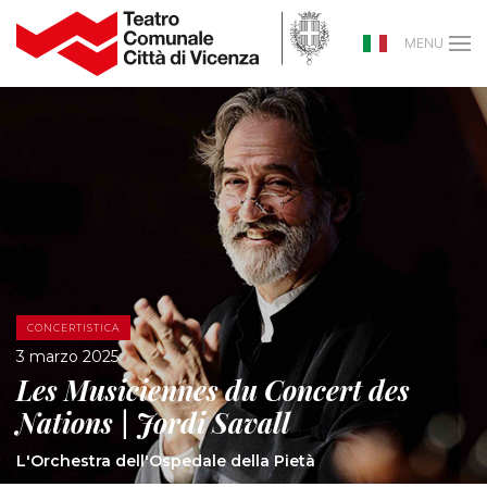
MENU
CONCERTISTICA
3 marzo 2025
Les Musiciennes du Concert des
Nations | Jordi Savall
L'Orchestra dell'Ospedale della Pietà