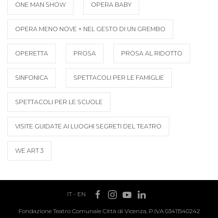
ONE MAN SHOW
OPERA BABY
OPERA MENO NOVE + NEL GESTO DI UN GREMBO
OPERETTA
PROSA
PROSA AL RIDOTTO
SINFONICA
SPETTACOLI PER LE FAMIGLIE
SPETTACOLI PER LE SCUOLE
VISITE GUIDATE AI LUOGHI SEGRETI DEL TEATRO
WE ART 3
IT
-
EN
Fondazione Teatro Comunale Città di Vicenza, P.IVA 03411540242