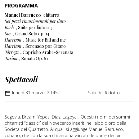
PROGRAMMA
Manuel Barrueco
chitarra
Sei pezzi rinascimentali per liuto
Bach
, Suite per liuto n. 3
Sor
, Grand Solo op. 14
Harrison
, Music for Bill and me
Harrison
, Serenado por Gitaro
Tárrega
, Capricho Árabe-Serenata
Turina
, Sonata Op. 61
Spettacoli
lunedì 31 marzo, 20:45
Sala del Ridotto
Segovia, Bream, Yepes, Diaz, Lagoya... Questi i nomi dei sommi
chitarristi “classici” del Novecento inseriti nell'albo d'oro della
Società del Quartetto. Ai quali si aggiunge Manuel Barrueco,
cubano, che con la sua chitarra ha varcato le porte dei più