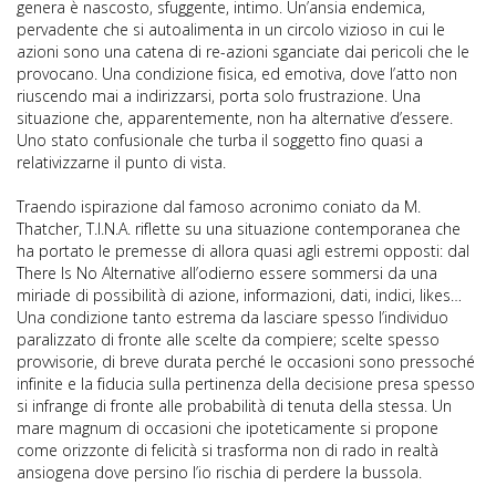
genera è nascosto, sfuggente, intimo. Un’ansia endemica,
pervadente che si autoalimenta in un circolo vizioso in cui le
azioni sono una catena di re-azioni sganciate dai pericoli che le
provocano. Una condizione fisica, ed emotiva, dove l’atto non
riuscendo mai a indirizzarsi, porta solo frustrazione. Una
situazione che, apparentemente, non ha alternative d’essere.
Uno stato confusionale che turba il soggetto fino quasi a
relativizzarne il punto di vista.
Traendo ispirazione dal famoso acronimo coniato da M.
Thatcher, T.I.N.A. riflette su una situazione contemporanea che
ha portato le premesse di allora quasi agli estremi opposti: dal
There Is No Alternative all’odierno essere sommersi da una
miriade di possibilità di azione, informazioni, dati, indici, likes…
Una condizione tanto estrema da lasciare spesso l’individuo
paralizzato di fronte alle scelte da compiere; scelte spesso
provvisorie, di breve durata perché le occasioni sono pressoché
infinite e la fiducia sulla pertinenza della decisione presa spesso
si infrange di fronte alle probabilità di tenuta della stessa. Un
mare magnum di occasioni che ipoteticamente si propone
come orizzonte di felicità si trasforma non di rado in realtà
ansiogena dove persino l’io rischia di perdere la bussola.