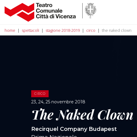
home
spettacoli
stagione 2018-2019
circo
the naked clown
CIRCO
23, 24, 25 novembre 2018
The Naked Clown
Recirquel Company Budapest