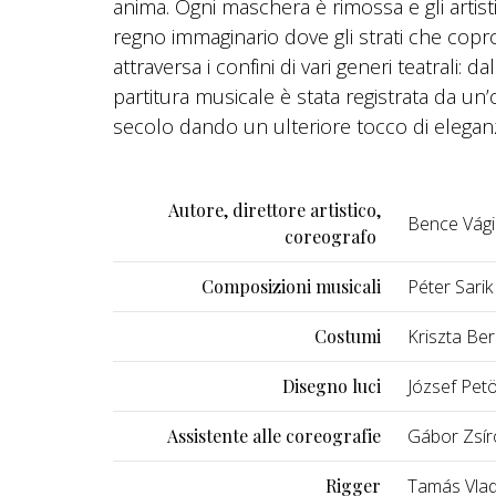
anima. Ogni maschera è rimossa e gli artisti
regno immaginario dove gli strati che cop
attraversa i confini di vari generi teatrali: da
partitura musicale è stata registrata da un’
secolo dando un ulteriore tocco di eleganza 
Autore, direttore artistico,
Bence Vági
coreografo
Composizioni musicali
Péter Sarik
Costumi
Kriszta Ber
Disegno luci
József Pet
Assistente alle coreografie
Gábor Zsír
Rigger
Tamás Vla