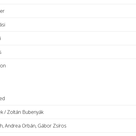
ler
ási
i
s
ton
yed
ek / Zoltán Bubenyák
th, Andrea Orbán, Gábor Zsíros