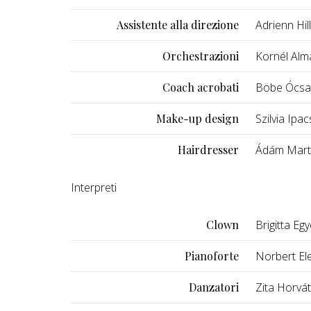
Assistente alla direzione
Adrienn Hil
Orchestrazioni
Kornél Alm
Coach acrobati
Böbe Ócsa
Make-up design
Szilvia Ipac
Hairdresser
Ádám Mar
Interpreti
Clown
Brigitta Eg
Pianoforte
Norbert El
Danzatori
Zita Horvá