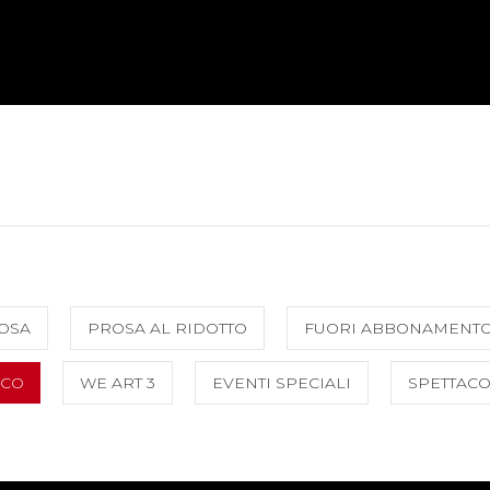
OSA
PROSA AL RIDOTTO
FUORI ABBONAMENT
RCO
WE ART 3
EVENTI SPECIALI
SPETTACO