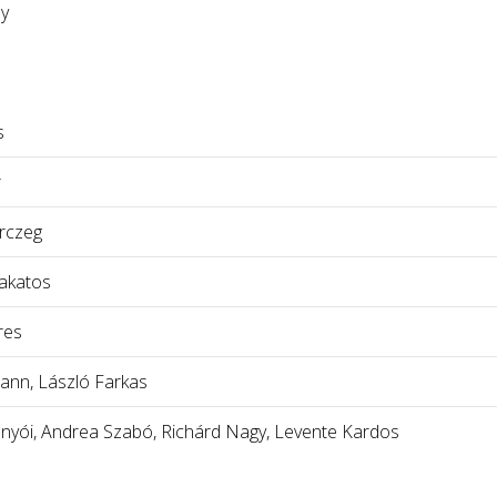
ny
s
r
rczeg
akatos
res
mann, László Farkas
yói, Andrea Szabó, Richárd Nagy, Levente Kardos