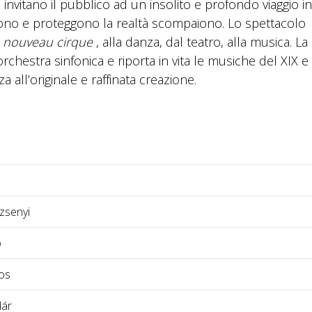
 invitano il pubblico ad un insolito e profondo viaggio i
rono e proteggono la realtà scompaiono. Lo spettacolo
l
nouveau cirque
, alla danza, dal teatro, alla musica. La
orchestra sinfonica e riporta in vita le musiche del XIX e
all’originale e raffinata creazione.
zsenyi
ö
os
dár