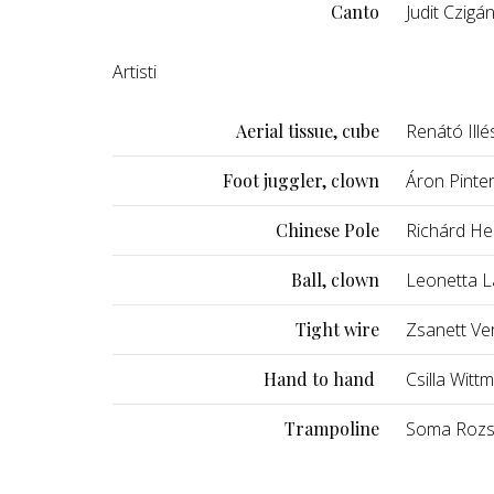
Canto
Judit Czigá
Artisti
Aerial tissue, cube
Renátó Illé
Foot juggler, clown
Áron Pinte
Chinese Pole
Richárd He
Ball, clown
Leonetta L
Tight wire
Zsanett Ve
Hand to hand
Csilla Witt
Trampoline
Soma Rozsn