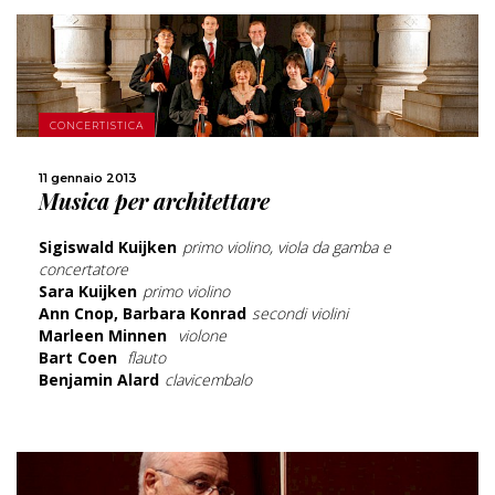
CONCERTISTICA
SCOPRI DI PIÙ
11 gennaio 2013
Musica per architettare
CONDIVIDI
Sigiswald Kuijken
primo violino, viola da gamba e
concertatore
Sara Kuijken
primo violino
Ann Cnop, Barbara Konrad
secondi violini
Marleen Minnen
violone
Bart Coen
flauto
Benjamin Alard
clavicembalo