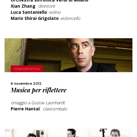
Xian Zhang
direttore
Luca Santaniello
violino
Mario Shirai Grigolato
violoncello
SCOPRI DI PIÙ
CONCERTISTICA
CONDIVIDI
6 novembre 2012
Musica per riflettere
omaggio a Gustav Laonhardt
Pierre Hantaï
clavicembalo