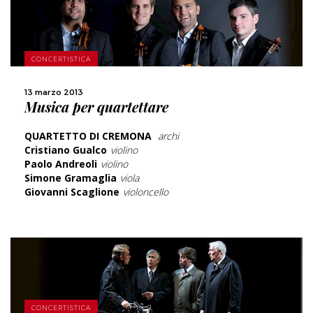
CONCERTISTICA
SCOPRI DI PIÙ
13 marzo 2013
Musica per quartettare
CONDIVIDI
QUARTETTO DI CREMONA
archi
Cristiano Gualco
violino
Paolo Andreoli
violino
Simone Gramaglia
viola
Giovanni Scaglione
violoncello
CONCERTISTICA