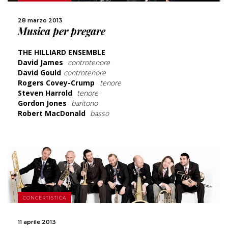
SCOPRI DI PIÙ
28 marzo 2013
Musica per pregare
CONDIVIDI
THE HILLIARD ENSEMBLE
David James
controtenore
David Gould
controtenore
Rogers Covey-Crump
tenore
Steven Harrold
tenore
Gordon Jones
baritono
Robert MacDonald
basso
CONCERTISTICA
SCOPRI DI PIÙ
11 aprile 2013