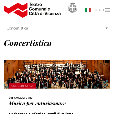
MENU
Concertistica
CONCERTISTICA
SCOPRI DI PIÙ
28 ottobre 2012
Musica per entusiasmare
CONDIVIDI
Orchestra sinfonica Verdi di Milano