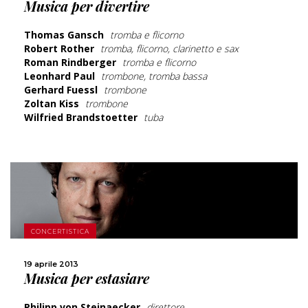
Musica per divertire
CONDIVIDI
Thomas Gansch
tromba e flicorno
Robert Rother
tromba, flicorno, clarinetto e sax
Roman Rindberger
tromba e flicorno
Leonhard Paul
trombone, tromba bassa
Gerhard Fuessl
trombone
Zoltan Kiss
trombone
Wilfried Brandstoetter
tuba
SCOPRI DI PIÙ
CONCERTISTICA
19 aprile 2013
CONDIVIDI
Musica per estasiare
Philipp von Steinaecker
direttore