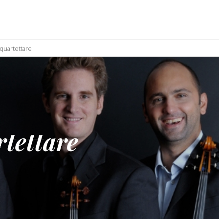
quartettare
tettare