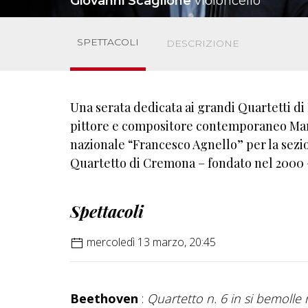
Giovanni Scaglione
violoncello
SPETTACOLI
DESCRIZIONE
Una serata dedicata ai grandi Quartetti di
pittore e compositore contemporaneo Marc
nazionale “Francesco Agnello” per la sezi
Quartetto di Cremona – fondato nel 2000 – 
Spettacoli
mercoledì 13 marzo, 20:45
Beethoven
:
Quartetto n. 6 in si bemolle