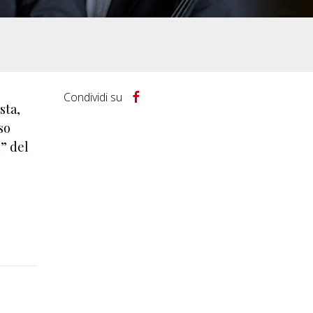
Condividi su
sta,
so
” del