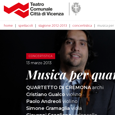
home
spettacoli
stagione 2012-2013
concertistica
musica per 
CONCERTISTICA
13 marzo 2013
Musica per quar
QUARTETTO DI CREMONA
archi
Cristiano Gualco
violino
Paolo Andreoli
violino
Simone Gramaglia
viola