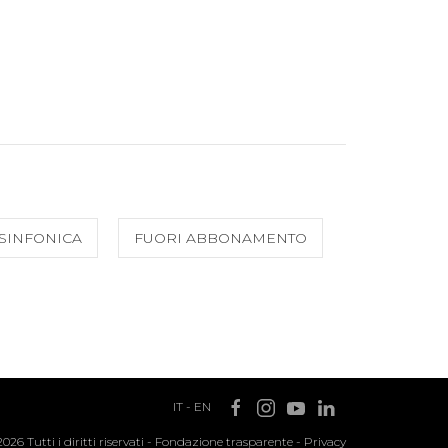
SINFONICA
FUORI ABBONAMENTO
IT
-
EN
2026 Tutti i diritti riservati -
Fondazione trasparente
-
Privacy