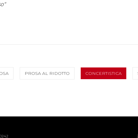
so"
OSA
PROSA AL RIDOTTO
CONCERTISTICA
40242