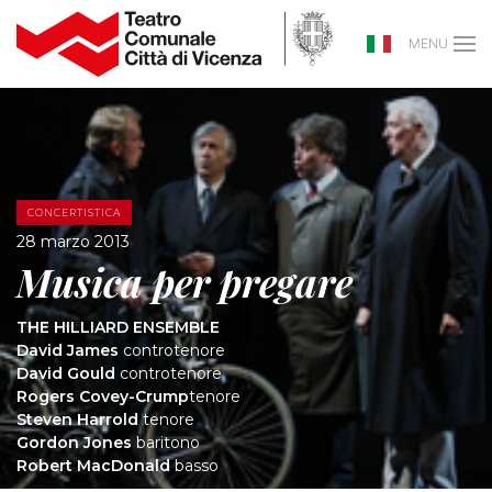
MENU
CONCERTISTICA
28 marzo 2013
Musica per pregare
THE HILLIARD ENSEMBLE
David James
controtenore
David Gould
controtenore
Rogers Covey-Crump
tenore
Steven Harrold
tenore
Gordon Jones
baritono
Robert MacDonald
basso