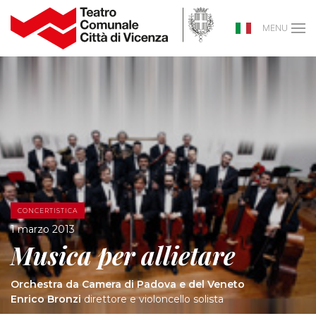
MENU
CONCERTISTICA
1 marzo 2013
Musica per allietare
Orchestra da Camera di Padova e del Veneto
Enrico Bronzi
direttore e violoncello solista