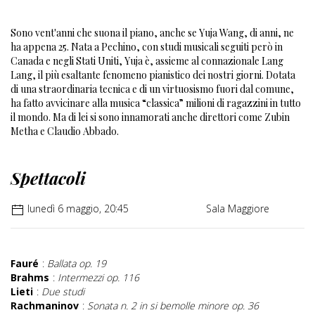
Sono vent'anni che suona il piano, anche se Yuja Wang, di anni, ne
ha appena 25. Nata a Pechino, con studi musicali seguiti però in
Canada e negli Stati Uniti, Yuja è, assieme al connazionale Lang
Lang, il più esaltante fenomeno pianistico dei nostri giorni. Dotata
di una straordinaria tecnica e di un virtuosismo fuori dal comune,
ha fatto avvicinare alla musica “classica” milioni di ragazzini in tutto
il mondo. Ma di lei si sono innamorati anche direttori come Zubin
Metha e Claudio Abbado.
Spettacoli
lunedì 6 maggio, 20:45
Sala Maggiore
Fauré
:
Ballata op. 19
Brahms
:
Intermezzi op. 116
Lieti
:
Due studi
Rachmaninov
:
Sonata n. 2 in si bemolle minore op. 36