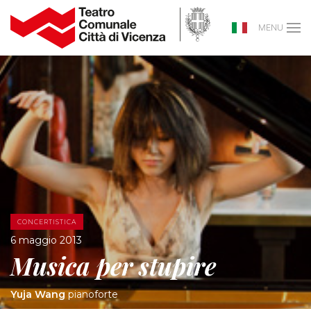
MENU
CONCERTISTICA
6 maggio 2013
Musica per stupire
Yuja Wang
pianoforte